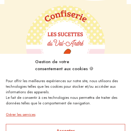
Gestion de votre
consentement aux cookies 🍪
Pour offrir les meilleures expériences sur notre site, nous utilisons des
technologies telles que les cookies pour stocker et/ou accéder aux
informations des appareils.
10, quai des Terre-Neuvas Dahouët
Le fait de consentir à ces technologies nous permettra de traiter des
22370 Pléneuf-Val-André
données telles que le comportement de navigation.
Gérer les services
Nous joindre
Accepter