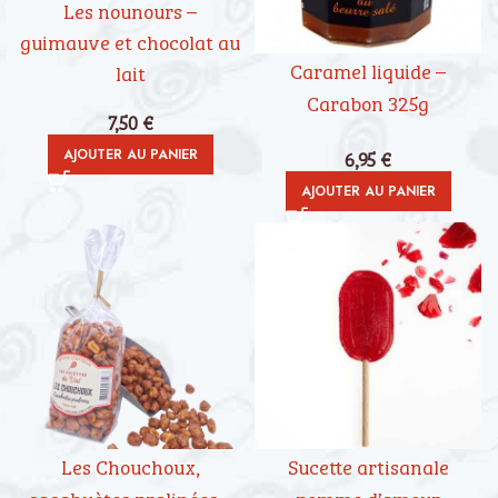
Les nounours –
guimauve et chocolat au
Caramel liquide –
lait
Carabon 325g
7,50
€
AJOUTER AU PANIER
6,95
€
AJOUTER AU PANIER
Les Chouchoux,
Sucette artisanale
cacahuètes pralinées –
pomme d’amour