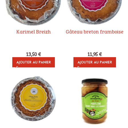
Karimel Breizh
Gâteau breton framboise
13,50
€
11,95
€
AJOUTER AU PANIER
AJOUTER AU PANIER